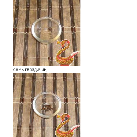
семь гвоздичин,