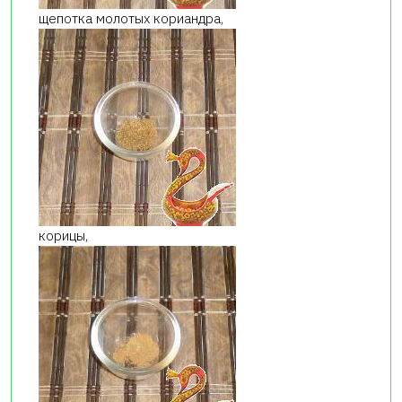
щепотка молотых кориандра,
корицы,