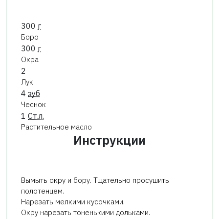
300
г
Боро
300
г
Окра
2
Лук
4
зуб
Чеснок
1
Ст.л.
Растительное масло
Инструкции
Вымыть окру и бору. Тщательно просушить
полотенцем.
Нарезать мелкими кусочками.
Окру нарезать тоненькими дольками.