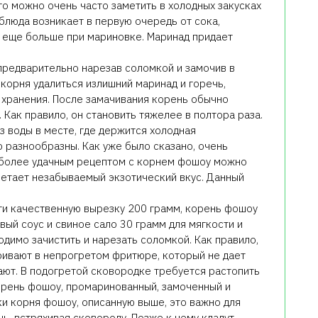
го можно очень часто заметить в холодных закусках
 блюда возникает в первую очередь от сока,
 еще больше при мариновке. Маринад придает
предварительно нарезав соломкой и замочив в
з корня удалиться излишний маринад и горечь,
 хранения. После замачивания корень обычно
 Как правило, он становить тяжелее в полтора раза.
з воды в месте, где держится холодная
 разнообразны. Как уже было сказано, очень
иболее удачным рецептом с корнем фошоу можно
ретает незабываемый экзотический вкус. Данный
и качественную вырезку 200 грамм, корень фошоу
вый соус и свиное сало 30 грамм для мягкости и
димо зачистить и нарезать соломкой. Как правило,
ривают в непрогретом фритюре, который не дает
ают. В подогретой сковородке требуется растопить
орень фошоу, промаринованный, замоченный и
ки корня фошоу, описанную выше, это важно для
ь, встряхивая сковороду. Позже к нему кладут