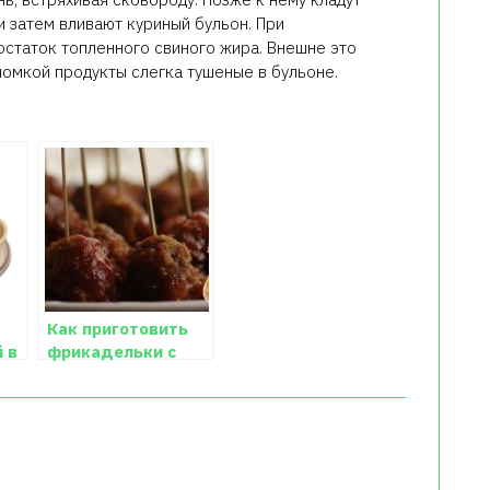
и затем вливают куриный бульон. При
остаток топленного свиного жира. Внешне это
омкой продукты слегка тушеные в бульоне.
Как приготовить
 в
фрикадельки с
подливкой для
коктейля