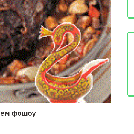
нем фошоу