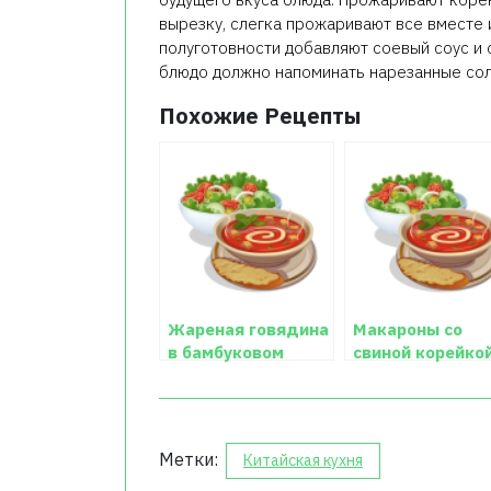
вырезку, слегка прожаривают все вместе 
полуготовности добавляют соевый соус и 
блюдо должно напоминать нарезанные сол
Похожие Рецепты
Жареная говядина
Макароны со
в бамбуковом
свиной корейкой
колене
кисло-сладком
соусе
Метки:
Китайская кухня