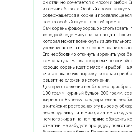
он отлично сочетается с мясом и рыбой. Е
и горячих блюдах. Особый аромат и вкус у
содержащегося в корне и проявляющееся
корню особый вкус и терпкий аромат.
Сам корень фошоу хорошо использовать, 
холодной воде минут на пятнадцать. Так и
которая может возникнуть из длительного
увеличивается в весе причем значительно.
Его необходимо откинуть и хранить уже бе
температура. Блюда с корнем чрезвычайно
хорошо корень идет с мясом и рыбой. На
считать жареную вырезку, которая приоб
рецепт не сложен в исполнении.
Для приготовления необходимо приобрест
100 грамм, куриный бульон 200 грамм, сое
жирности. Вырезку предварительно необхо
в китайских ресторанах эту вырезку обжа
чересчур высушить мясо, а затем откидыв
немного жира и на нем прямо обжарить к
отжатый. Не забудьте процедуру подготов
будущего вкуса блюда. Прожаривают корен