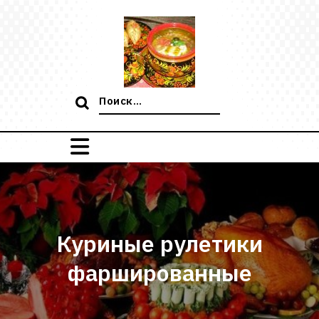
Перейти
к
содержимому
Поиск:
Куриные рулетики
фаршированные