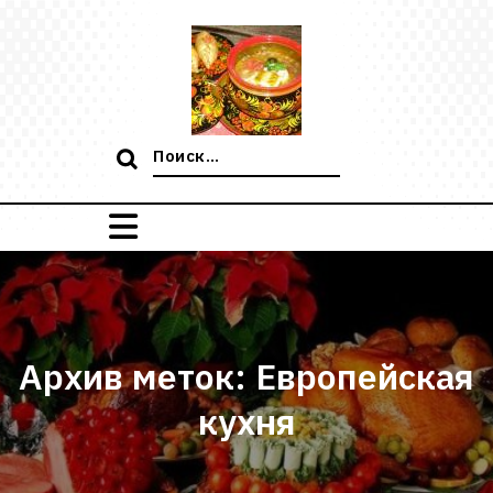
Перейти
к
содержимому
Поиск:
Архив меток: Европейская
кухня