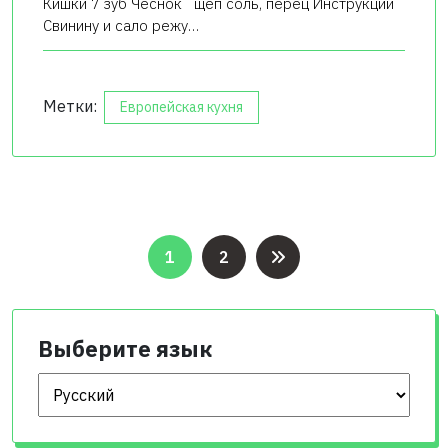
Кишки 7 зуб Чеснок щеп соль, перец Инструкции
Свинину и сало режу…
Метки:
Европейская кухня
Пагинация
1
2
записей
Выберите язык
Выберите язык