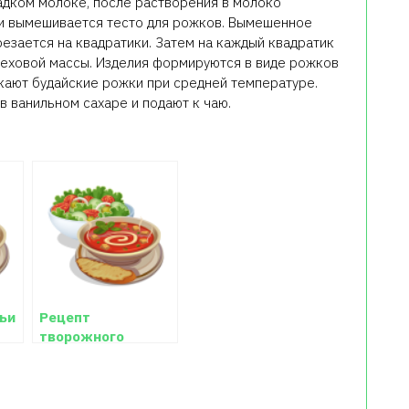
адком молоке, после растворения в молоко
 и вымешивается тесто для рожков. Вымешенное
резается на квадратики. Затем на каждый квадратик
реховой массы. Изделия формируются в виде рожков
кают будайские рожки при средней температуре.
 ванильном сахаре и подают к чаю.
ьи
Рецепт
творожного
печенья "Гусиные
лапки"