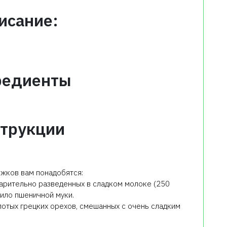
исание:
редиенты
трукции
ожков вам понадобятся:
варительно разведенных в сладком молоке (250
кило пшеничной муки.
лотых грецких орехов, смешанных с очень сладким