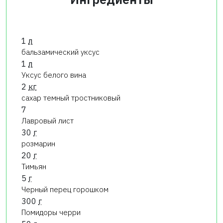
1
л
бальзамический уксус
1
л
Уксус белого вина
2
кг
сахар темный тростниковый
7
Лавровый лист
30
г
розмарин
20
г
Тимьян
5
г
Черный перец горошком
300
г
Помидоры черри