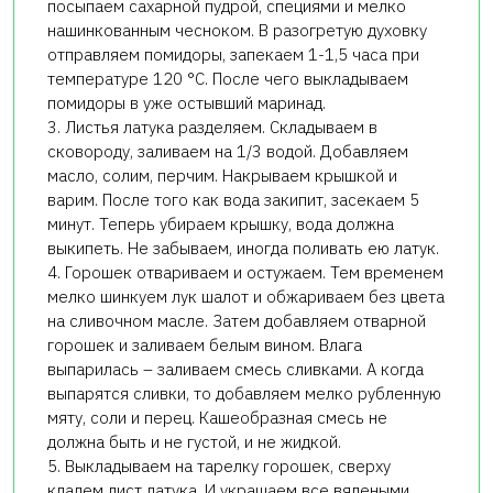
посыпаем сахарной пудрой, специями и мелко
нашинкованным чесноком. В разогретую духовку
отправляем помидоры, запекаем 1-1,5 часа при
температуре 120 °C. После чего выкладываем
помидоры в уже остывший маринад.
3. Листья латука разделяем. Складываем в
сковороду, заливаем на 1/3 водой. Добавляем
масло, солим, перчим. Накрываем крышкой и
варим. После того как вода закипит, засекаем 5
минут. Теперь убираем крышку, вода должна
выкипеть. Не забываем, иногда поливать ею латук.
4. Горошек отвариваем и остужаем. Тем временем
мелко шинкуем лук шалот и обжариваем без цвета
на сливочном масле. Затем добавляем отварной
горошек и заливаем белым вином. Влага
выпарилась – заливаем смесь сливками. А когда
выпарятся сливки, то добавляем мелко рубленную
мяту, соли и перец. Кашеобразная смесь не
должна быть и не густой, и не жидкой.
5. Выкладываем на тарелку горошек, сверху
кладем лист латука. И украшаем все вялеными