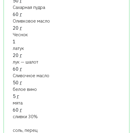
50
г
Сахарная пудра
60
г
Оливковое масло
20
г
Чеснок
1
латук
20
г
лук — шалот
60
г
Сливочное масло
50
г
белое вино
5
г
мята
60
г
сливки 30%
соль, перец