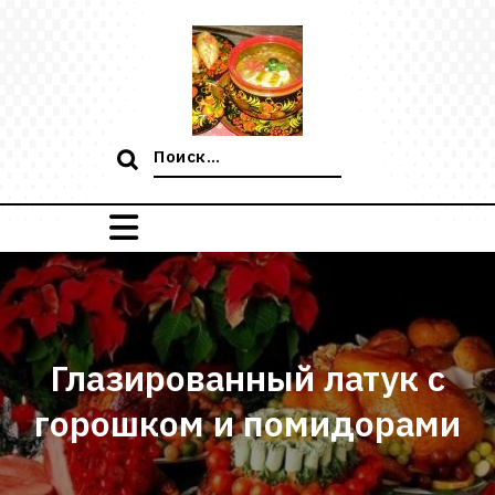
Перейти
к
содержимому
Поиск:
Глазированный латук с
горошком и помидорами