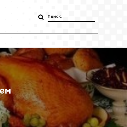
Поиск:
цем