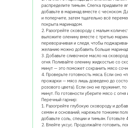
распределите тимьян. Слегка придавите я
добавьте в маринад вместе с чесноком. Д
и поперчите, затем тщательно всё переме
покрыта маринадом.
2. Разогрейте сковороду с малым количес
выложите оленину вместе с третью марина
переворачивая и следя, чтобы поджариван
желанию можно добавить больше маринад
3. Добавьте сливочное масло на сковороду
огня. Поливайте оленину жидкостью со ск
минут — это поможет сохранить мясо сочн
4. Проверьте готовность мяса. Если оно «
прожарки — мясо лишь доведено до состо
розового цвета). Если оно не пружинит, т
минут. По готовности уберите мясо с огня 
Перечный гарнир:
1. Разогрейте глубокую сковороду и доба
семян и оснований, нарежьте тонкими пол
добавьте соль, специи и тимьян. Готовьте 
2. Влейте уксус. Продолжайте готовить, п