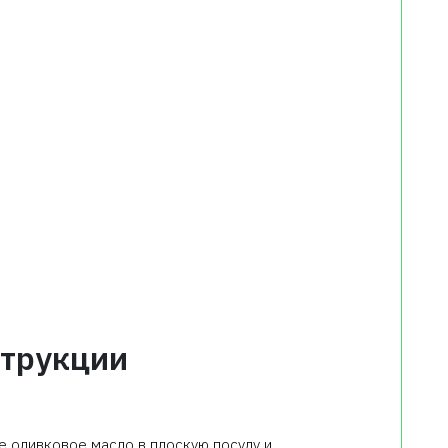
трукции
е оливковое масло в плоскую посуду и