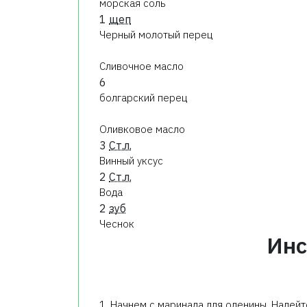
морская соль
1
щеп
Черный молотый перец
Сливочное масло
6
болгарский перец
Оливковое масло
3
Ст.л.
Винный уксус
2
Ст.л.
Вода
2
зуб
Чеснок
Инс
1. Начнем с маринада для оленины. Налейт