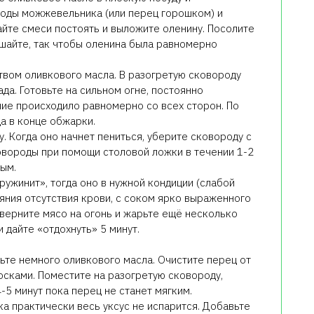
годы можжевельника (или перец горошком) и
айте смеси постоять и выложите оленину. Посолите
шайте, так чтобы оленина была равномерно
твом оливкового масла. В разогретую сковороду
да. Готовьте на сильном огне, постоянно
ие происходило равномерно со всех сторон. По
а в конце обжарки.
. Когда оно начнет пениться, уберите сковороду с
овороды при помощи столовой ложки в течении 1-2
ым.
пружинит», тогда оно в нужной кондиции (слабой
яния отсутствия крови, с соком ярко выраженного
о верните мясо на огонь и жарьте ещё несколько
и дайте «отдохнуть» 5 минут.
вьте немного оливкового масла. Очистите перец от
осками. Поместите на разогретую сковороду,
4-5 минут пока перец не станет мягким.
ока практически весь уксус не испарится. Добавьте