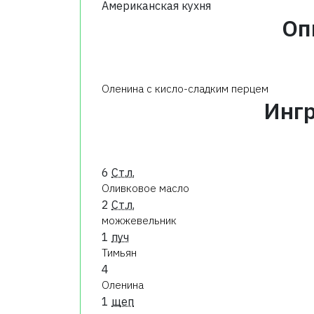
Американская кухня
Оп
Оленина с кисло-сладким перцем
Инг
6
Ст.л.
Оливковое масло
2
Ст.л.
можжевельник
1
пуч
Тимьян
4
Оленина
1
щеп