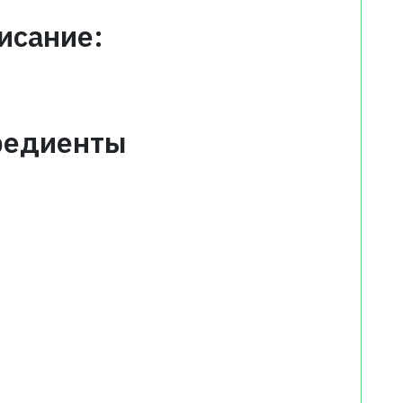
исание:
редиенты