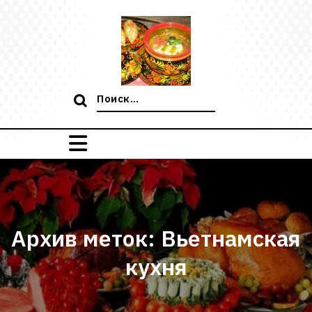
Перейти
к
содержимому
Поиск:
Архив меток: Вьетнамская
кухня