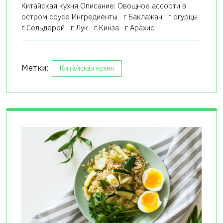
Китайская кухня Описание: Овощное ассорти в
остром соусе Ингредиенты г Баклажан г огурцы
г Сельдерей г Лук г Кинза г Арахис …
Метки:
Китайская кухня