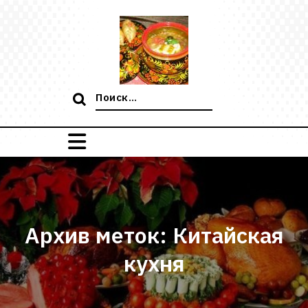
Перейти
к
содержимому
Поиск:
Архив меток: Китайская
кухня