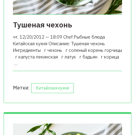
Тушеная чехонь
чт, 12/20/2012 — 18:09 Chef Рыбные блюда
Китайская кухня Описание: Тушеная чехонь
Ингредиенты г чехонь г соленый корень горчицы
г капуста пекинская г латук г бадьян г корица
…
Метки:
Китайская кухня