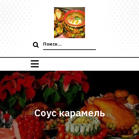
Перейти
к
содержимому
Поиск:
Соус карамель