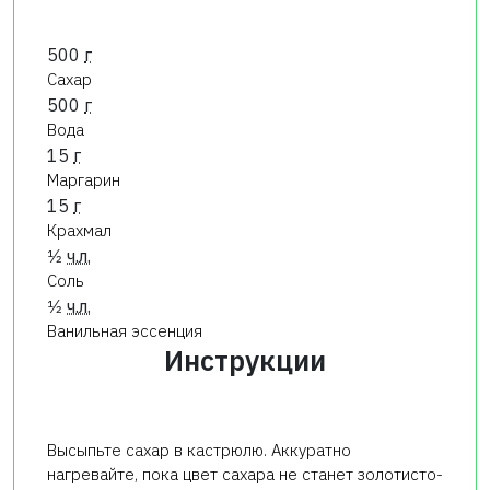
500
г
Сахар
500
г
Вода
15
г
Маргарин
15
г
Крахмал
1⁄2
ч.л.
Соль
1⁄2
ч.л.
Ванильная эссенция
Инструкции
Высыпьте сахар в кастрюлю. Аккуратно
нагревайте, пока цвет сахара не станет золотисто-