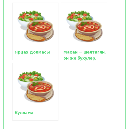
Ярцах долмасы
Махан — шелтягян,
он же бухулер.
Куллама