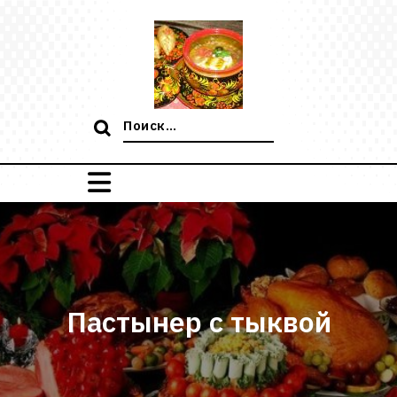
Перейти
к
содержимому
Поиск:
Пастынер с тыквой