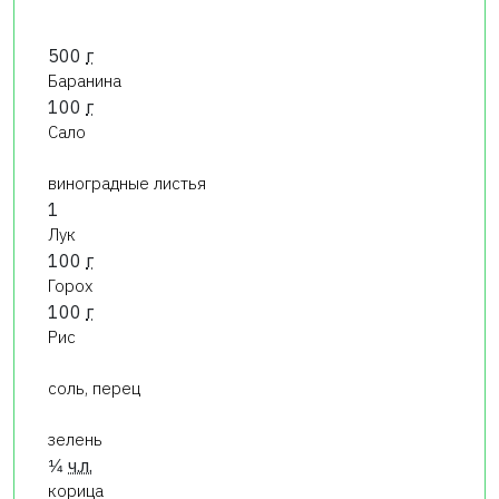
500
г
Баранина
100
г
Сало
виноградные листья
1
Лук
100
г
Горох
100
г
Рис
соль, перец
зелень
1⁄4
ч.л.
корица