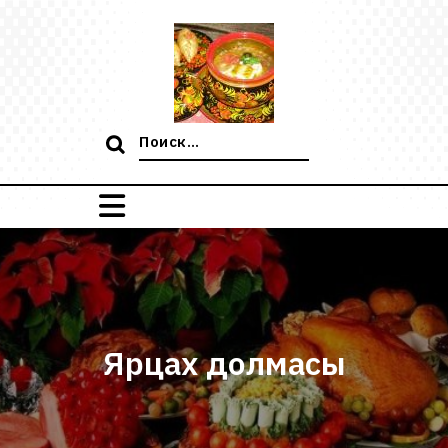
Перейти
к
содержимому
Поиск:
Ярцах долмасы