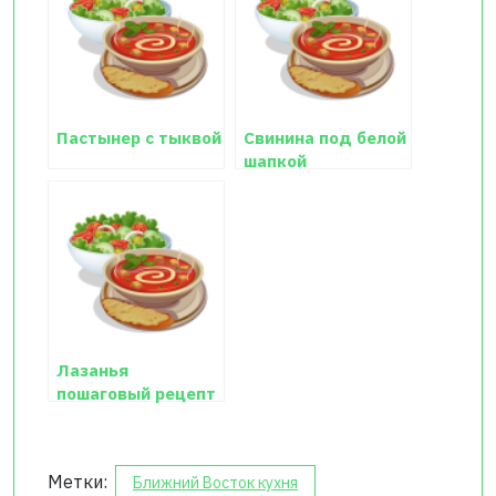
Пастынер с тыквой
Свинина под белой
шапкой
Лазанья
пошаговый рецепт
Метки:
Ближний Восток кухня