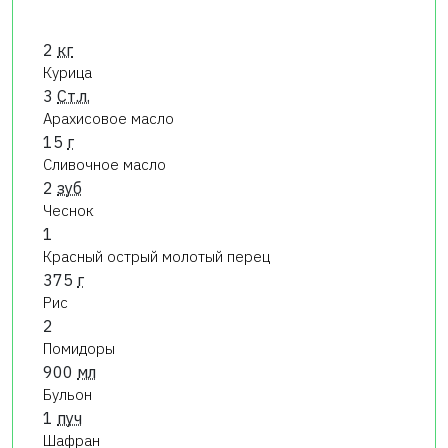
2
кг
Курица
3
Ст.л.
Арахисовое масло
15
г
Сливочное масло
2
зуб
Чеснок
1
Красный острый молотый перец
375
г
Рис
2
Помидоры
900
мл
Бульон
1
пуч
Шафран