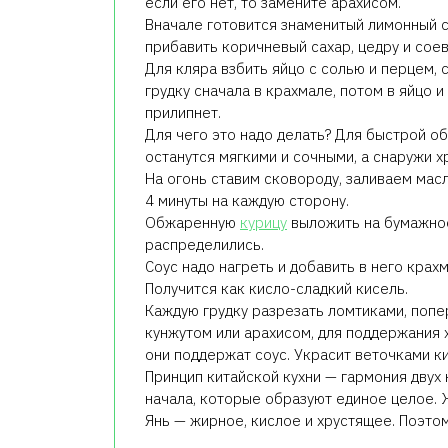
если его нет, то замените арахисом.
Вначале готовится знаменитый лимонный 
прибавить коричневый сахар, цедру и соев
Для кляра взбить яйцо с солью и перцем,
грудку сначала в крахмале, потом в яйцо и
прилипнет.
Для чего это надо делать? Для быстрой об
останутся мягкими и сочными, а снаружи х
На огонь ставим сковороду, заливаем масл
4 минуты на каждую сторону.
Обжаренную
курицу
выложить на бумажное
распределились.
Соус надо нагреть и добавить в него крахм
Получится как кисло-сладкий кисель.
Каждую грудку разрезать ломтиками, попе
кунжутом или арахисом, для поддержания 
они поддержат соус. Украсит веточками ки
Принцип китайской кухни — гармония двух
начала, которые образуют единое целое. 
Янь — жирное, кислое и хрустящее. Поэто