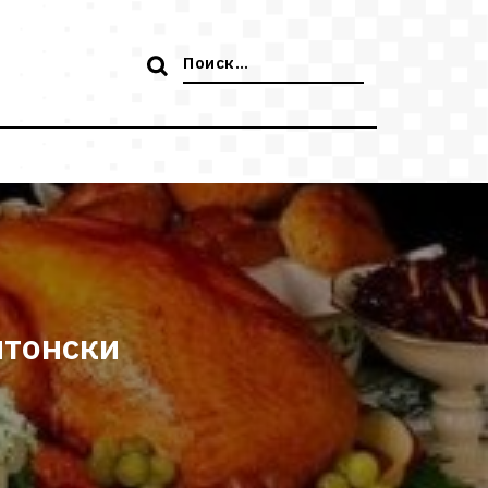
Поиск:
нтонски