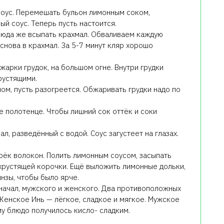
соус. Перемешать бульон лимонным соком,
ый соус. Теперь пусть настоится.
 сюда же всыпать крахмал. Обваливаем каждую
 снова в крахмал. За 5-7 минут кляр хорошо
жарки грудок, на большом огне. Внутри грудки
рустящими.
ом, пусть разогреется. Обжаривать грудки надо по
 полотенце. Чтобы лишний сок оттёк и соки
ал, разведённый с водой. Соус загустеет на глазах.
рёк волокон. Полить лимонным соусом, засыпать
хрустящей корочки. Ещё выложить лимонные дольки,
нзы, чтобы было ярче.
 начал, мужского и женского. Два противоположных
Женское Инь — лёгкое, сладкое и мягкое. Мужское
му блюдо получилось кисло- сладким.