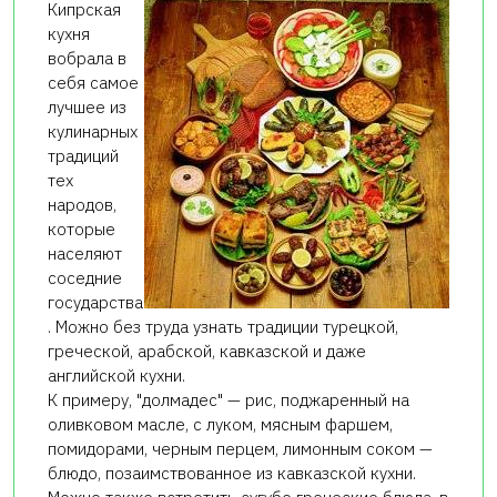
Кипрская
кухня
вобрала в
себя самое
лучшее из
кулинарных
традиций
тех
народов,
которые
населяют
соседние
государства
. Можно без труда узнать традиции турецкой,
греческой, арабской, кавказской и даже
английской кухни.
К примеру, "долмадес" — рис, поджаренный на
оливковом масле, с луком, мясным фаршем,
помидорами, черным перцем, лимонным соком —
блюдо, позаимствованное из кавказской кухни.