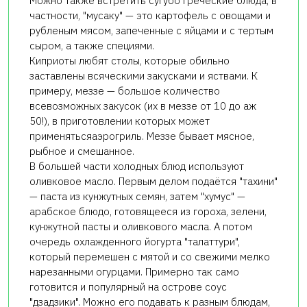
Можно также встретить сугубо греческие блюда, в
частности, "мусаку" — это картофель с овощами и
рубленым мясом, запеченные с яйцами и с тертым
сыром, а также специями.
Киприоты любят столы, которые обильно
заставлены всяческими закусками и яствами. К
примеру, меззе — большое количество
всевозможных закусок (их в меззе от 10 до аж
50!), в приготовлении которых может
применятьсяаэрогриль. Меззе бывает мясное,
рыбное и смешанное.
В большей части холодных блюд используют
оливковое масло. Первым делом подаётся "тахини"
— паста из кунжутных семян, затем "хумус" —
арабское блюдо, готовящееся из гороха, зелени,
кунжутной пасты и оливкового масла. А потом
очередь охлажденного йогурта "талаттури",
который перемешен с мятой и со свежими мелко
нарезанными огурцами. Примерно так само
готовится и популярный на острове соус
"дзадзики". Можно его подавать к разным блюдам,