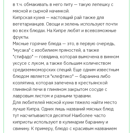
в т.ч. обмакивать в него питу — такую лепешку с
мясной и сырной начинкой.
Кипрская кухня — настоящий рай также для
вегетарианцев. Овощи и зелень используют почти
во всех блюдах. На Кипре любят и всевозможные
фрукты.
Мясные горячие блюда — это, в первую очередь,
"мусака" с изобилием пряностей, а также
"стифадо" — говядина, которая вымочена в винном
уксусе с луком, а также большим количеством
средиземноморских специй. Еще одним известным
блюдом является "клефтико" — баранина либо
козлятина, которая запечена в крестьянской
глиняной печи в глиняном закрытом сосуде с
лавровым листом и разными травами.
Для любителей мясной кухни тяжело найти место
лучше Кипра. Одних лишь названий мясных блюд
тут насчитываются десятки! Наиболее часто
киприоты используют в кулинарии баранину и
свинину. К примеру, блюдо с красивым названием