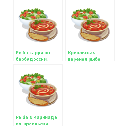
Рыба карри по
Креольская
барбадосски.
вареная рыба
Рыба в маринаде
по-креольски