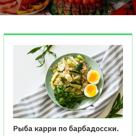
Рыба карри по барбадосски.