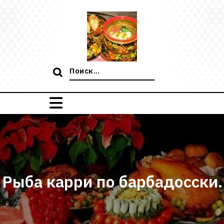
Перейти
к
содержимому
Поиск:
Рыба карри по барбадосски.