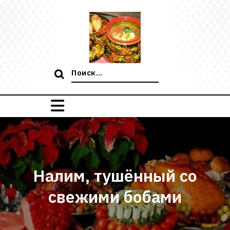
Перейти
к
содержимому
Поиск:
Налим, тушённый со
свежими бобами