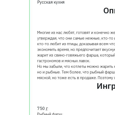
Русская кухня
Оп
Многие из нас любят, готовят и конечно ж
утверждая, что они самые нежные, кто-то 
кто-то любит из птицы, доказывая всем что
экономить время, но предпочитает вкусн
жарит из свино-говяжьего фарша, который
гастрономов и мясных лавок.
Но мы забыли, что котлеты можно жарить н
но и рыбные. Тем более, что рыбный фарш,
мясной, но тоже есть в продаже. Поэтому
Инг
750
г
Рыбный фарш