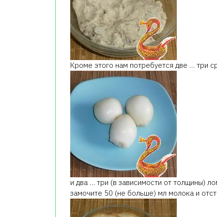
Кроме этого нам потребуется две … три с
и два … три (в зависимости от толщины) л
замочите 50 (не больше) мл молока и отст