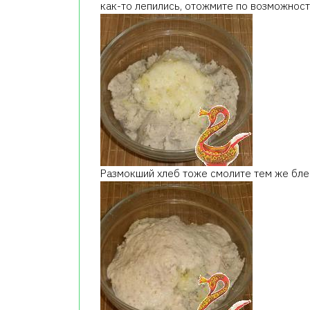
как-то лепились, отожмите по возможност
Размокший хлеб тоже смолите тем же блен