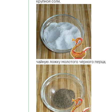
крупной соли,
чайную ложку молотого чёрного перца,