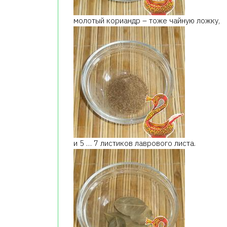
молотый кориандр – тоже чайную ложку,
и 5 … 7 листиков лаврового листа.