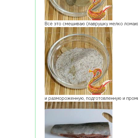
Всё это смешиваю (лаврушку мелко ломаю
и размороженную, подготовленную и пром