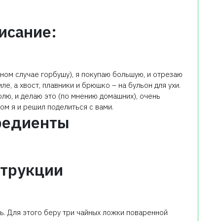
исание:
ном случае горбушу), я покупаю большую, и отрезаю
ле, а хвост, плавники и брюшко – на бульон для ухи.
олю, и делаю это (по мнению домашних), очень
ом я и решил поделиться с вами.
редиенты
трукции
. Для этого беру три чайных ложки поваренной