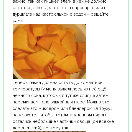
важно, так как лишней влаги в ней не должно
остаться, а вот делать это в пароварке или в
дуршлаге над кастрюлькой с водой – решайте
сами.
Теперь тыква должна остыть до комнатной
температуры (у меня выделилось из неё ещё
немного сока, который я тут же слил), а затем
переминаем толокушкой для пюре. Можно это
сделать это миксером или блендером «в труху»,
но я захотел, чтобы в этом тыквенном пироге
остались небольшие частички овоща (он всё-же
деревенский), поэтому так.