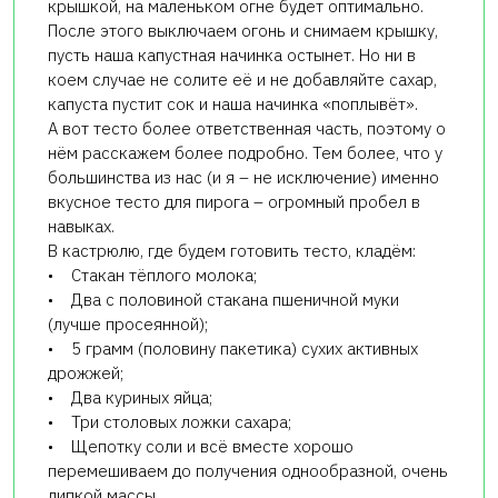
крышкой, на маленьком огне будет оптимально.
После этого выключаем огонь и снимаем крышку,
пусть наша капустная начинка остынет. Но ни в
коем случае не солите её и не добавляйте сахар,
капуста пустит сок и наша начинка «поплывёт».
А вот тесто более ответственная часть, поэтому о
нём расскажем более подробно. Тем более, что у
большинства из нас (и я – не исключение) именно
вкусное тесто для пирога – огромный пробел в
навыках.
В кастрюлю, где будем готовить тесто, кладём:
• Стакан тёплого молока;
• Два с половиной стакана пшеничной муки
(лучше просеянной);
• 5 грамм (половину пакетика) сухих активных
дрожжей;
• Два куриных яйца;
• Три столовых ложки сахара;
• Щепотку соли и всё вместе хорошо
перемешиваем до получения однообразной, очень
липкой массы.