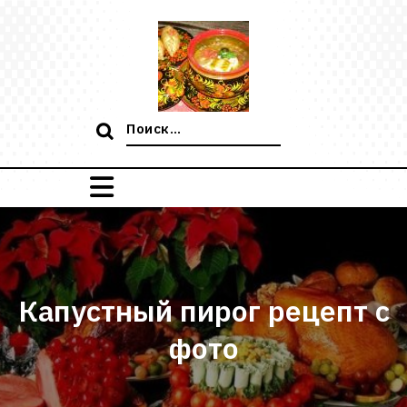
Перейти
к
содержимому
Поиск:
Капустный пирог рецепт с
фото