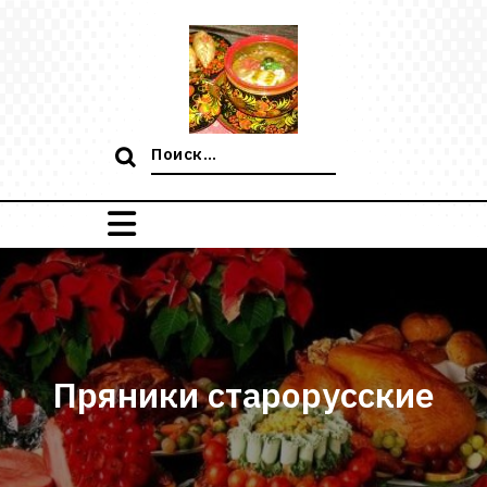
Перейти
к
содержимому
Поиск:
Пряники старорусские