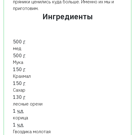
пряники ценились куда больше. Именно их мы и
приготовим.
Ингредиенты
500
г
мед
500
г
Мука
150
г
Крахмал
150
г
Сахар
130
г
лесные орехи
1
ч.л.
корица
1
ч.л.
Гвоздика молотая