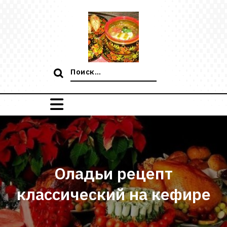
Перейти
к
содержимому
Поиск:
Оладьи рецепт
классический на кефире