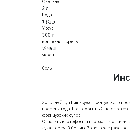
Сметана
2
л
Вода
1
Ст.л.
Уксус
300
г
копченая форель
1⁄2
чаш
укроп
Соль
Инс
Холодный суп Вишисуаз французского про
времени года. Его необычный, но освежа
французских супов.
Очистить картофель и нарезать мелкими к
лука-порея. В большой кастрюле разогрет