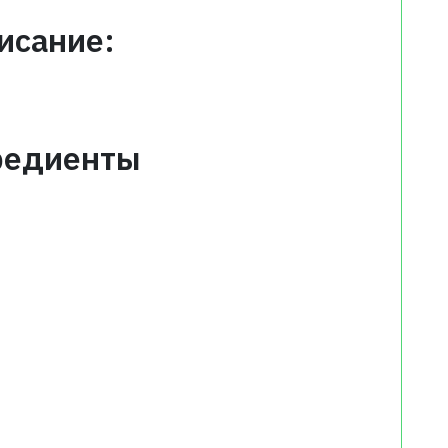
исание:
редиенты