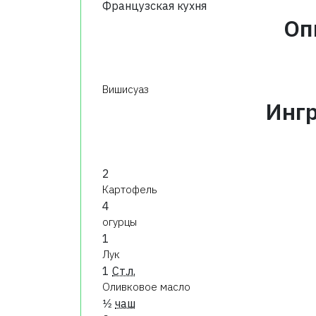
Французская кухня
Оп
Вишисуаз
Инг
2
Картофель
4
огурцы
1
Лук
1
Ст.л.
Оливковое масло
1⁄2
чаш