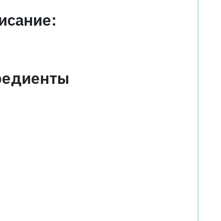
исание:
редиенты