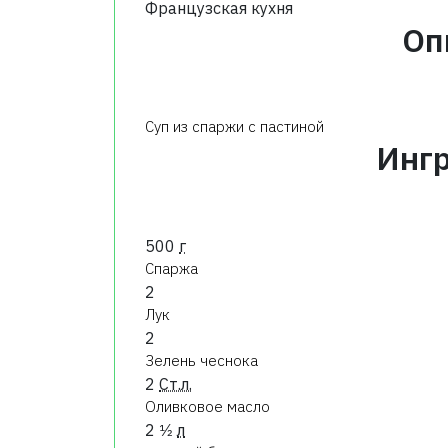
Французская кухня
Оп
Суп из спаржи с пастиной
Инг
500
г
Спаржа
2
Лук
2
Зелень чеснока
2
Ст.л.
Оливковое масло
2 1⁄2
л