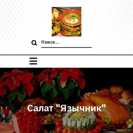
Перейти
к
содержимому
Поиск:
Салат "Язычник"