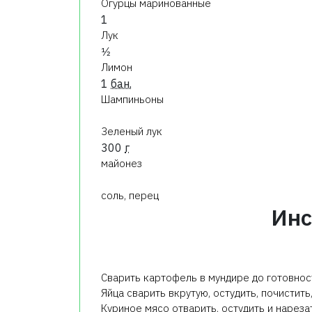
Огурцы маринованные
1
Лук
1⁄2
Лимон
1
бан.
Шампиньоны
Зеленый лук
300
г
майонез
соль, перец
Инс
Сварить картофель в мундире до готовност
Яйца сварить вкрутую, остудить, почистить
Куриное мясо отварить, остудить и нареза