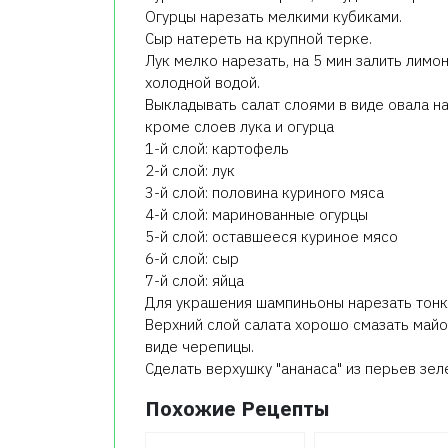
Огурцы нарезать мелкими кубиками.
Сыр натереть на крупной терке.
Лук мелко нарезать, на 5 мин залить лимо
холодной водой.
Выкладывать салат слоями в виде овала н
кроме слоев лука и огурца
1-й слой: картофель
2-й слой: лук
3-й слой: половина куриного мяса
4-й слой: маринованные огурцы
5-й слой: оставшееся куриное мясо
6-й слой: сыр
7-й слой: яйца
Для украшения шампиньоны нарезать тонк
Верхний слой салата хорошо смазать майо
виде черепицы.
Сделать верхушку "ананаса" из перьев зел
Похожие Рецепты