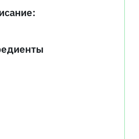
исание:
редиенты