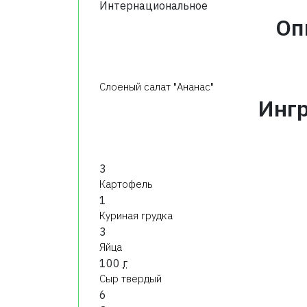
Интернациональное
Оп
Слоеный салат "Ананас"
Инг
3
Картофель
1
Куриная грудка
3
Яйца
100
г
Сыр твердый
6