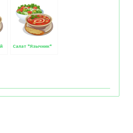
ой
Салат "Язычник"
мый