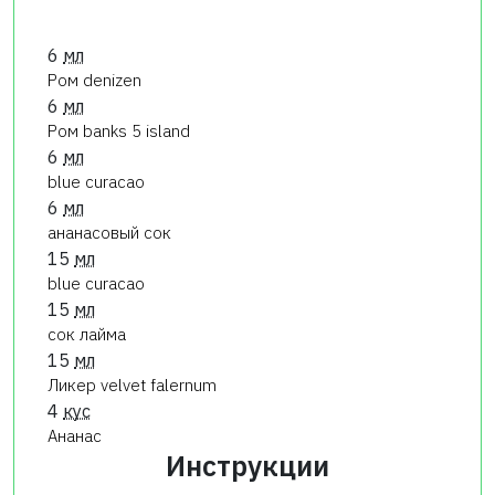
6
мл
Ром denizen
6
мл
Ром banks 5 island
6
мл
blue curacao
6
мл
ананасовый сок
15
мл
blue curacao
15
мл
сок лайма
15
мл
Ликер velvet falernum
4
кус
Ананас
Инструкции