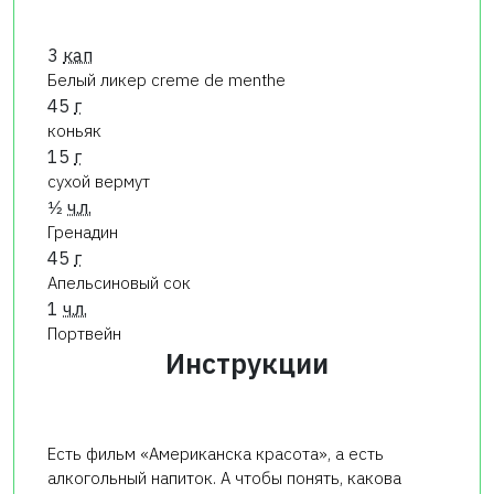
3
кап
Белый ликер creme de menthe
45
г
коньяк
15
г
сухой вермут
1⁄2
ч.л.
Гренадин
45
г
Апельсиновый сок
1
ч.л.
Портвейн
Инструкции
Есть фильм «Американска красота», а есть
алкогольный напиток. А чтобы понять, какова