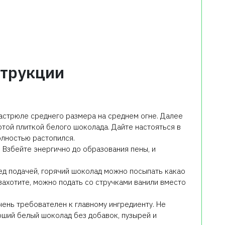
трукции
 кастрюле среднего размера на среднем огне. Далее
ртой плиткой белого шоколада. Дайте настояться в
олностью растопился.
. Взбейте энергично до образования пены, и
ред подачей, горячий шоколад можно посыпать какао
 захотите, можно подать со стручками ванили вместо
чень требователен к главному ингредиенту. Не
оший белый шоколад без добавок, пузырей и