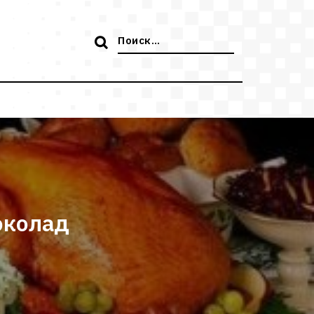
Поиск:
околад