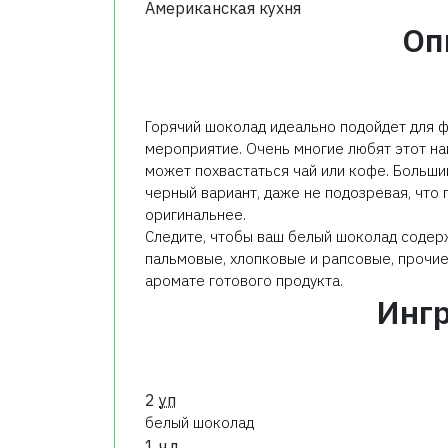
Американская кухня
Оп
Горячий шоколад идеально подойдет для 
мероприятие. Очень многие любят этот нап
может похвастаться чай или кофе. Больши
черный вариант, даже не подозревая, что
оригинальнее.
Следите, чтобы ваш белый шоколад содерж
пальмовые, хлопковые и рапсовые, прочие
аромате готового продукта.
Инг
2
уп
белый шоколад
1
ч.л.