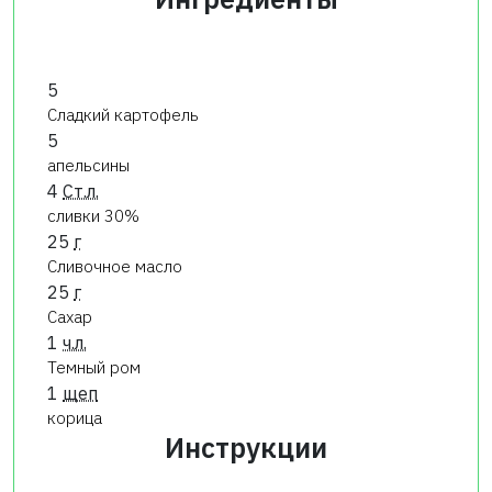
5
Сладкий картофель
5
апельсины
4
Ст.л.
сливки 30%
25
г
Сливочное масло
25
г
Сахар
1
ч.л.
Темный ром
1
щеп
корица
Инструкции