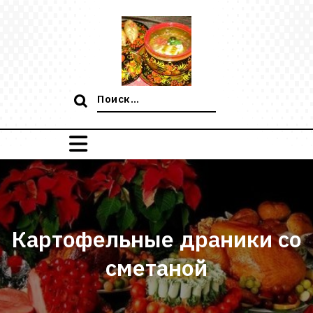
Перейти
к
содержимому
Поиск:
Картофельные драники со
сметаной