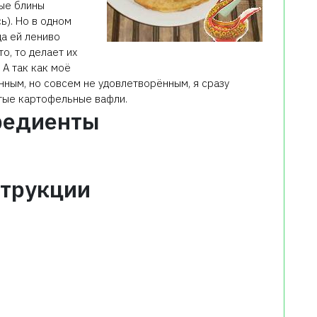
ные блины
ь). Но в одном
а ей лениво
о, то делает их
 А так как моё
ным, но совсем не удовлетворённым, я сразу
стые картофельные вафли.
редиенты
трукции