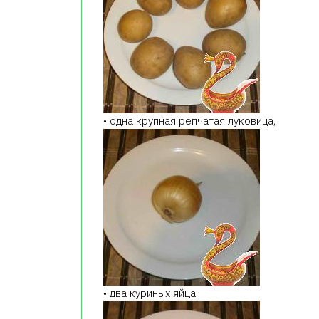
• одна крупная репчатая луковица,
• два куриных яйца,