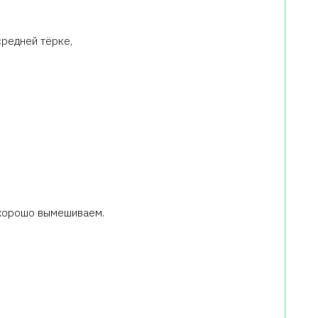
средней тёрке,
 хорошо вымешиваем.