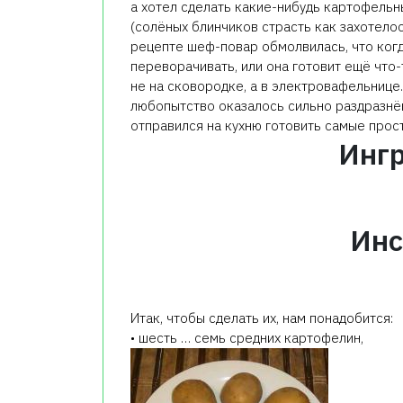
а хотел сделать какие-нибудь картофель
(солёных блинчиков страсть как захотелос
рецепте шеф-повар обмолвилась, что когд
переворачивать, или она готовит ещё что-т
не на сковородке, а в электровафельнице.
любопытство оказалось сильно раздразнён
отправился на кухню готовить самые про
Инг
Инс
Итак, чтобы сделать их, нам понадобится:
• шесть … семь средних картофелин,