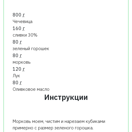
800
г
Чечевица
160
г
сливки 30%
80
г
зеленый горошек
80
г
морковь
120
г
Лук
80
г
Оливковое масло
Инструкции
Морковь моем, чистим и нарезаем кубиками
примерно с размер зеленого горошка.