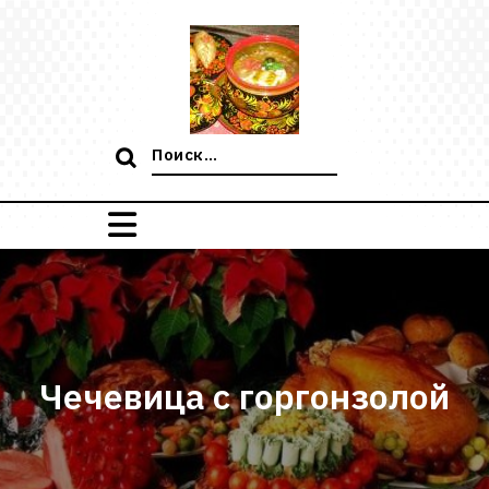
Перейти
к
содержимому
Поиск:
Чечевица с горгонзолой