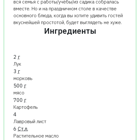
вся семья с работы/учёбы/из садика собралась
вместе. Но и на праздничном столе в качестве
основного блюда, когда вы хотите удивить гостей
вкуснейшей простотой, будет выглядеть не хуже.
Ингредиенты
2
г
Лук
3
г
морковь
500
г
мясо
700
г
Картофель
4
Лавровый лист
6
Ст.л.
Растительное масло