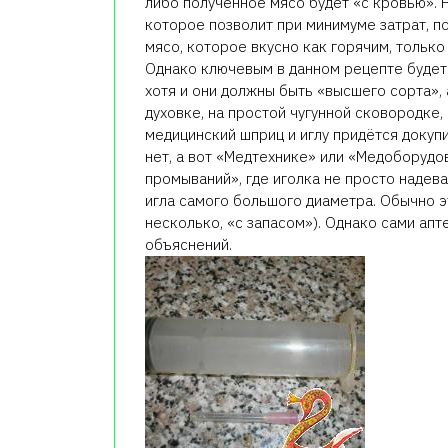
либо полученное мясо будет «с кровью». 
которое позволит при минимуме затрат, п
мясо, которое вкусно как горячим, только 
Однако ключевым в данном рецепте будет 
хотя и они должны быть «высшего сорта»,
духовке, на простой чугунной сковородке, 
медицинский шприц и иглу придётся докуп
нет, а вот «Медтехнике» или «Медоборудо
промываний», где иголка не просто надева
игла самого большого диаметра. Обычно эт
несколько, «с запасом»). Однако сами апт
объяснений.