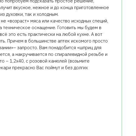
Но попробуем подсказать простое решение,
олучит вкусное, нежное и до конца приготовленное
из духовки, так и холодным.
не «возраст» мяса или качество исходных специй,
 а техническое оснащение. Готовить мы будем в
всё это есть практически на любой кухне. А вот
ить. Причем в большинстве аптек искомого просто
вании»– запросто. Вам понадобится «шприц для
ется, а накручивается по спиралевидной резьбе и
о – 1,2х40, с розовой канюлей (возьмите
екари прекрасно Вас поймут и без долгих