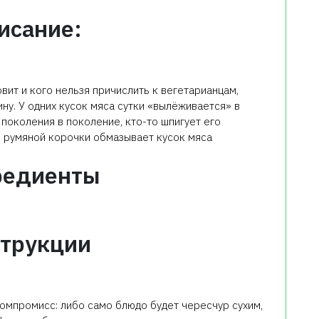
исание:
вит и кого нельзя причислить к вегетарианцам,
ну. У одних кусок мяса сутки «вылёживается» в
поколения в поколение, кто-то шпигует его
я румяной корочки обмазывает кусок мяса
редиенты
трукции
компромисс: либо само блюдо будет чересчур сухим,