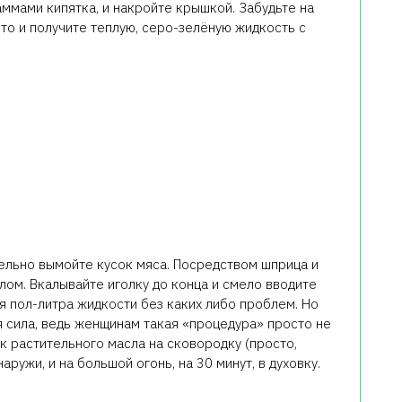
раммами кипятка, и накройте крышкой. Забудьте на
ито и получите теплую, серо-зелёную жидкость с
ельно вымойте кусок мяса. Посредством шприца и
лом. Вкалывайте иголку до конца и смело вводите
ебя пол-литра жидкости без каких либо проблем. Но
 сила, ведь женщинам такая «процедура» просто не
ек растительного масла на сковородку (просто,
ружи, и на большой огонь, на 30 минут, в духовку.