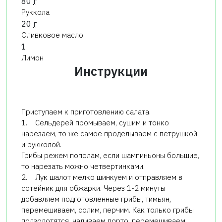
80
г
Руккола
20
г
Оливковое масло
1
Лимон
Инструкции
Приступаем к приготовлению салата.
1. Сельдерей промываем, сушим и тонко
нарезаем, то же самое проделываем с петрушкой
и рукколой.
Грибы режем пополам, если шампиньоны большие,
то нарезать можно четвертинками.
2. Лук шалот мелко шинкуем и отправляем в
сотейник для обжарки. Через 1-2 минуты
добавляем подготовленные грибы, тимьян,
перемешиваем, солим, перчим. Как только грибы
подзолотятся, наливаем порто, перемешиваем.