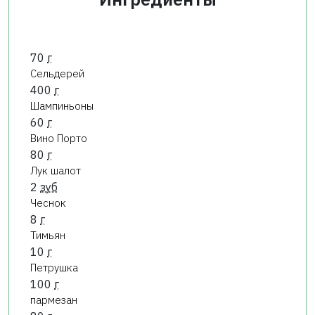
70
г
Сельдерей
400
г
Шампиньоны
60
г
Вино Порто
80
г
Лук шалот
2
зуб
Чеснок
8
г
Тимьян
10
г
Петрушка
100
г
пармезан