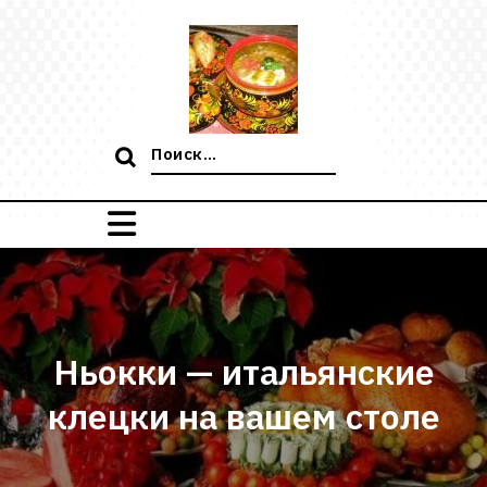
Перейти
к
содержимому
Поиск:
Ньокки — итальянские
клецки на вашем столе