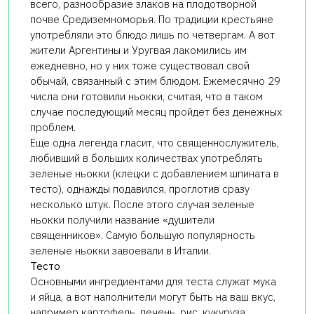
всего, разнообразие злаков на плодотворной
почве Средиземноморья. По традиции крестьяне
употребляли это блюдо лишь по четвергам. А вот
жители Аргентины и Уругвая лакомились им
ежедневно, но у них тоже существовал свой
обычай, связанный с этим блюдом. Ежемесячно 29
числа они готовили ньокки, считая, что в таком
случае последующий месяц пройдет без денежных
проблем.
Еще одна легенда гласит, что священнослужитель,
любивший в больших количествах употреблять
зеленые ньокки (клецки с добавлением шпината в
тесто), однажды подавился, проглотив сразу
несколько штук. После этого случая зеленые
ньокки получили название «душители
священников». Самую большую популярность
зеленые ньокки завоевали в Италии.
Тесто
Основными ингредиентами для теста служат мука
и яйца, а вот наполнители могут быть на ваш вкус,
например картофель, печень, рис, кукуруза,