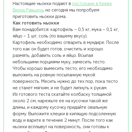
Настоящие ньокки подают в
ресторане в Киеве
Вилла Ривьера
, но сегодня мы попробуем
приготовить ньокки дома.
Как готовить ньокки
Вам понадобится: картофель – 0,5 кг, мука – 0,1 кг,
яйцо – 1 шт, соль (по вашему вкусу).
Картофель необходимо отварить в мундире. После
того как он будет готов, очистить и хорошо
размять, добавить соль и яйцо. Всыпая
небольшими порциями муку, замесить тесто.
Чтобы хорошо вымесить тесто, его необходимо
выложить на ровную посыпанную мукой
поверхность. Месить нужно до тех пор, пока тесто
не станет мягким, и не будет липнуть к рукам.
Из готового теста скатайте колбаску толщиной
около 2 см, нарежьте ее на кусочки такой же
длины, и каждому кусочку придайте овальную
форму. Выложите клецки в кипящую подсоленную
воду и варите в течение 2 минут. После того как
ньокки всплывут на поверхность, они готовы к