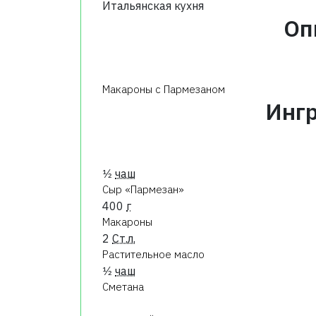
Итальянская кухня
Оп
Макароны с Пармезаном
Инг
1⁄2
чаш
Сыр «Пармезан»
400
г
Макароны
2
Ст.л.
Растительное масло
1⁄2
чаш
Сметана