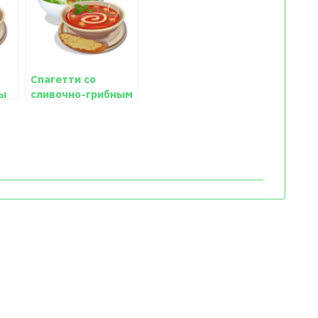
Спагетти со
ы
сливочно-грибным
о
соусом