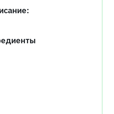
исание:
редиенты