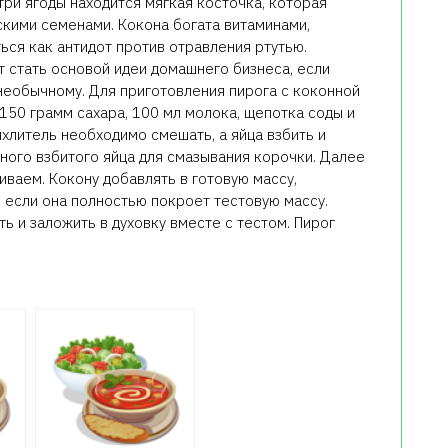
три ягоды находится мягкая косточка, которая
кими семенами. Кокона богата витаминами,
ся как антидот против отравления ртутью.
 стать основой идеи домашнего бизнеса, если
необычному. Для приготовления пирога с коконной
 150 грамм сахара, 100 мл молока, щепотка соды и
ыхлитель необходимо смешать, а яйца взбить и
много взбитого яйца для смазывания корочки. Далее
ваем. Кокону добавлять в готовую массу,
 если она полностью покроет тестовую массу.
ть и заложить в духовку вместе с тестом. Пирог