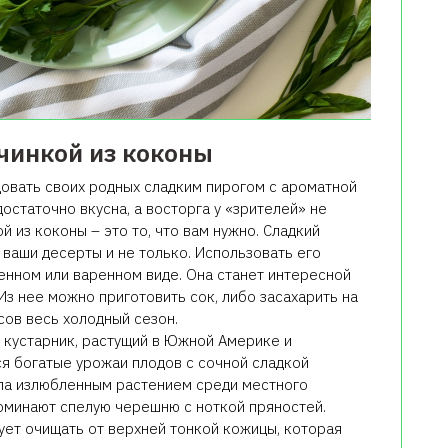
ачинкой из коконы
довать своих родных сладким пирогом с ароматной
достаточно вкусна, а восторга у «зрителей» не
й из коконы – это то, что вам нужно. Сладкий
ваши десерты и не только. Использовать его
ренном или варенном виде. Она станет интересной
Из нее можно приготовить сок, либо засахарить на
сов весь холодный сезон.
 кустарник, растущий в Южной Америке и
ся богатые урожаи плодов с сочной сладкой
ала излюбленным растением среди местного
оминают спелую черешню с ноткой пряностей.
ует очищать от верхней тонкой кожицы, которая