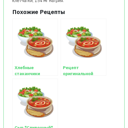
клетчатки, 154 мг натрия.
Похожие Рецепты
Хлебные
Рецепт
стаканчики
оригинальной
закуски
"Оранжевые
розочки"
Сыр "Сливочный"