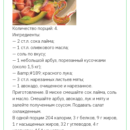
Количество порций: 4.
Ингредиенты:
— 2 ст.л. сока лайма;
— 1 ст.л. оливкового масла;
— соль по вкусу;
— 1 небольшой арбуз, порезанный кусочками
(около 1,5 кг);
— &amp;#189; красного лука;
— 3 ст.л. нарезанных листьев мяты;
— 1 авокадо, очищенное и нарезанное.
Приготовление. В миске смешайте сок лайма, соль
и масло. Смешайте арбуз, авокадо, лук и мяту и
залейте полученным соусом. Подавать салат
охлажденным.
В одной порции 204 калории, 3 г белков, 9 г жиров,
1 г насыщенных жиров, 32 г углеводов, 4 г