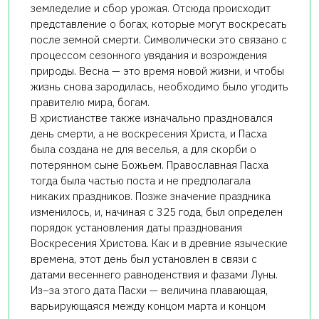
земледелие и сбор урожая. Отсюда происходит
представление о богах, которые могут воскресать
после земной смерти. Символически это связано с
процессом сезонного увядания и возрождения
природы. Весна — это время новой жизни, и чтобы
жизнь снова зародилась, необходимо было угодить
правителю мира, богам.
В христианстве также изначально праздновался
день смерти, а не воскресения Христа, и Пасха
была создана не для веселья, а для скорби о
потерянном сыне Божьем. Православная Пасха
тогда была частью поста и не предполагала
никаких праздников. Позже значение праздника
изменилось, и, начиная с 325 года, был определен
порядок установления даты празднования
Воскресения Христова. Как и в древние языческие
времена, этот день был установлен в связи с
датами весеннего равноденствия и фазами Луны.
Из–за этого дата Пасхи — величина плавающая,
варьирующаяся между концом марта и концом