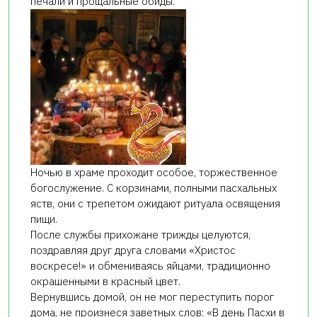
печали и прощальные обиды.
Ночью в храме проходит особое, торжественное
богослужение. С корзинами, полными пасхальных
яств, они с трепетом ожидают ритуала освящения
пищи.
После службы прихожане трижды целуются,
поздравляя друг друга словами «Христос
воскресе!» и обмениваясь яйцами, традиционно
окрашенными в красный цвет.
Вернувшись домой, он не мог переступить порог
дома, не произнеся заветных слов: «В день Пасхи в