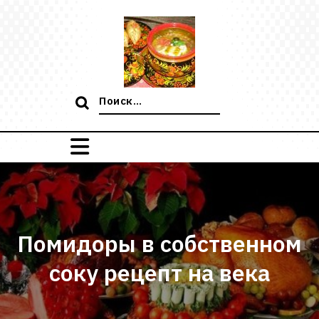
Перейти
к
содержимому
Поиск:
Помидоры в собственном
соку рецепт на века