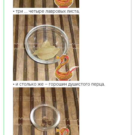
• три … четыре лавровых листа,
• и столько же – горошин душистого перца.