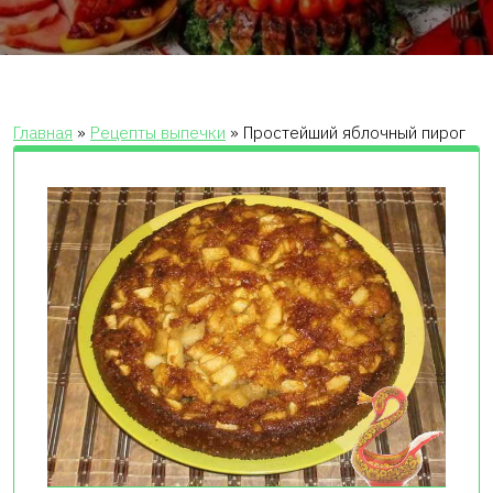
Главная
»
Рецепты выпечки
»
Простейший яблочный пирог