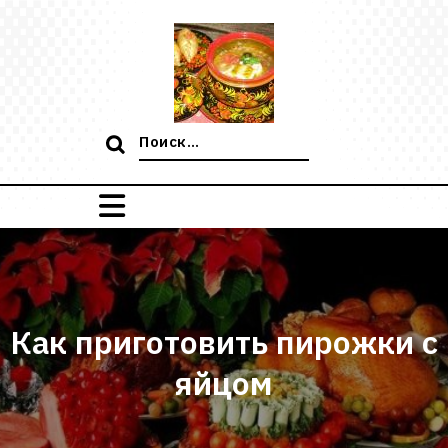
Перейти
к
содержимому
Поиск:
Как приготовить пирожки с
яйцом