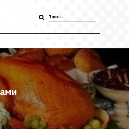
Поиск:
хами