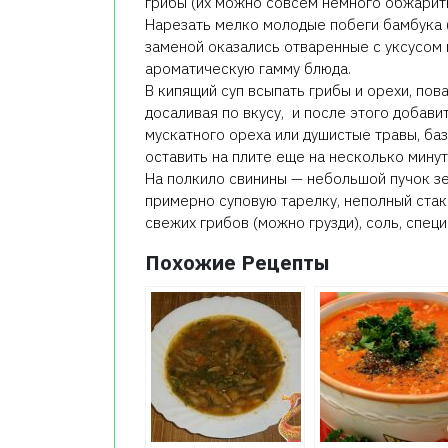
грибы (их можно совсем немного обжарить
Нарезать мелко молодые побеги бамбука 
заменой оказались отваренные с уксусом 
ароматическую гамму блюда.
В кипящий суп всыпать грибы и орехи, пов
досаливая по вкусу, и после этого добав
мускатного ореха или душистые травы, баз
оставить на плите еще на несколько минут
На полкило свинины — небольшой пучок зе
примерно суповую тарелку, неполный стак
свежих грибов (можно грузди), соль, специи
Похожие Рецепты