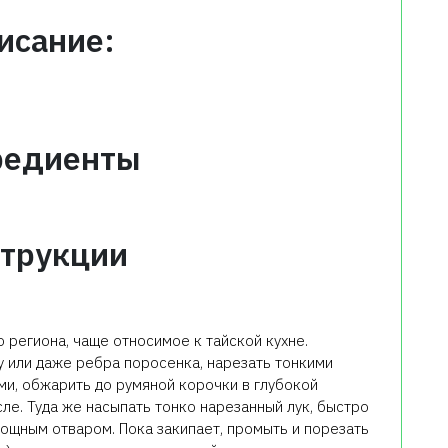
исание:
редиенты
трукции
 региона, чаще относимое к тайской кухне.
 или даже ребра поросенка, нарезать тонкими
ми, обжарить до румяной корочки в глубокой
ле. Туда же насыпать тонко нарезанный лук, быстро
вощным отваром. Пока закипает, промыть и порезать