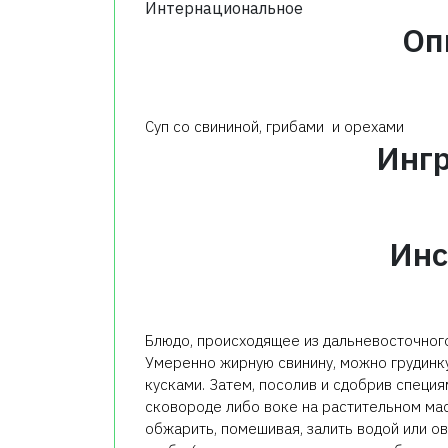
Интернациональное
Оп
Суп со свининой, грибами и орехами
Инг
Инс
Блюдо, происходящее из дальневосточного
Умеренно жирную свинину, можно грудинку
кусками. Затем, посолив и сдобрив специя
сковороде либо воке на растительном мас
обжарить, помешивая, залить водой или о