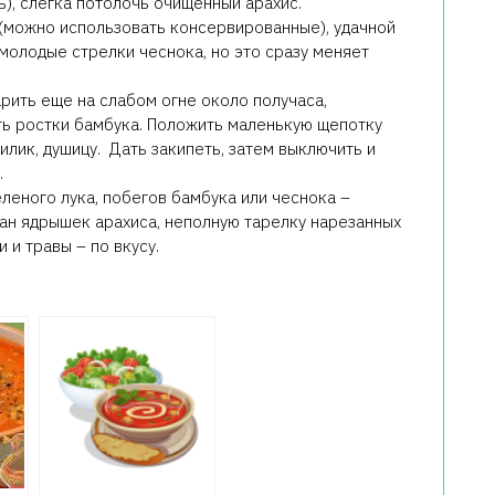
), слегка потолочь очищенный арахис.
(можно использовать консервированные), удачной
молодые стрелки чеснока, но это сразу меняет
арить еще на слабом огне около получаса,
ить ростки бамбука. Положить маленькую щепотку
илик, душицу. Дать закипеть, затем выключить и
.
леного лука, побегов бамбука или чеснока –
ан ядрышек арахиса, неполную тарелку нарезанных
 и травы – по вкусу.