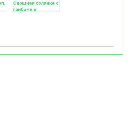
уп,
Овощная солянка с
грибами и
оливками