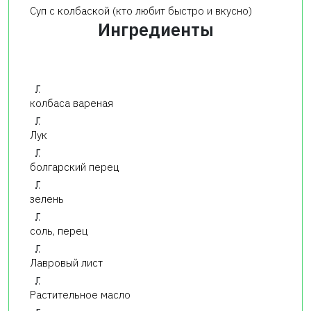
Суп с колбаской (кто любит быстро и вкусно)
Ингредиенты
г
колбаса вареная
г
Лук
г
болгарский перец
г
зелень
г
соль, перец
г
Лавровый лист
г
Растительное масло