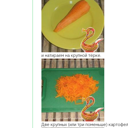
и натираем на крупной тёрке.
Две крупных (или три поменьше) картофел