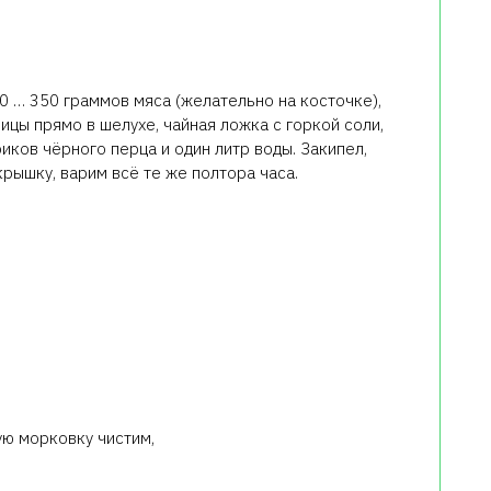
0 … 350 граммов мяса (желательно на косточке),
ицы прямо в шелухе, чайная ложка с горкой соли,
риков чёрного перца и один литр воды. Закипел,
крышку, варим всё те же полтора часа.
ую морковку чистим,