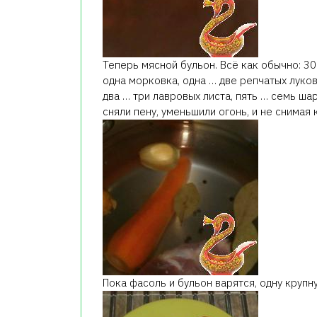
Теперь мясной бульон. Всё как обычно: 30
одна морковка, одна … две репчатых луков
два … три лавровых листа, пять … семь ша
сняли пену, уменьшили огонь, и не снимая 
Пока фасоль и бульон варятся, одну крупн